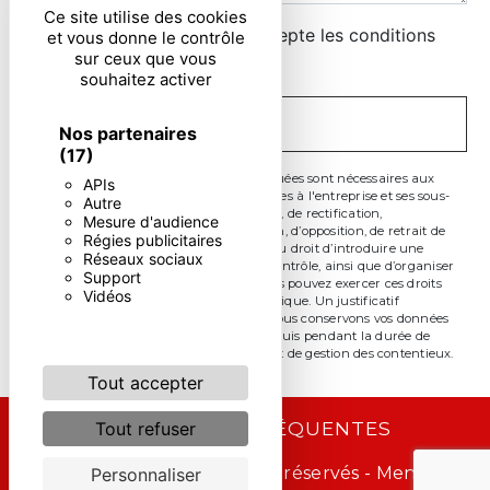
Ce site utilise des cookies
En cochant cette case, j'accepte les conditions
et vous donne le contrôle
sur ceux que vous
particulières ci-dessous **
souhaitez activer
ENVOYER
Nos partenaires
(17)
** Les données personnelles communiquées sont nécessaires aux
APIs
fins de vous contacter. Elles sont destinées à l'entreprise et ses sous-
Autre
traitants. Vous disposez de droits d’accès, de rectification,
Mesure d'audience
d’effacement, de portabilité, de limitation, d’opposition, de retrait de
Régies publicitaires
votre consentement à tout moment et du droit d’introduire une
Réseaux sociaux
réclamation auprès d’une autorité de contrôle, ainsi que d’organiser
Support
le sort de vos données post-mortem. Vous pouvez exercer ces droits
Vidéos
par voie postale ou par courrier électronique. Un justificatif
d'identité pourra vous être demandé. Nous conservons vos données
pendant la période de prise de contact puis pendant la durée de
prescription légale aux fins probatoire et de gestion des contentieux.
Tout accepter
RECHERCHES FRÉQUENTES
Tout refuser
©
Vistalid
- 2026 - Tous droits réservés -
Mentions
Personnaliser