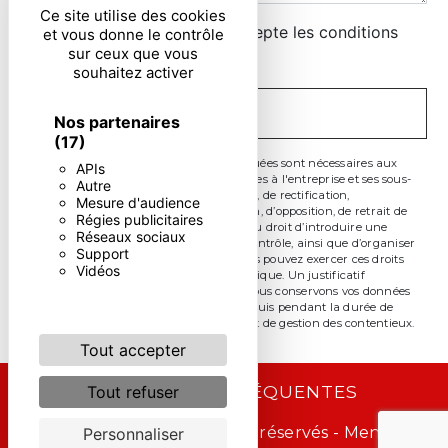
Ce site utilise des cookies
En cochant cette case, j'accepte les conditions
et vous donne le contrôle
sur ceux que vous
particulières ci-dessous **
souhaitez activer
ENVOYER
Nos partenaires
(17)
** Les données personnelles communiquées sont nécessaires aux
APIs
fins de vous contacter. Elles sont destinées à l'entreprise et ses sous-
Autre
traitants. Vous disposez de droits d’accès, de rectification,
Mesure d'audience
d’effacement, de portabilité, de limitation, d’opposition, de retrait de
Régies publicitaires
votre consentement à tout moment et du droit d’introduire une
Réseaux sociaux
réclamation auprès d’une autorité de contrôle, ainsi que d’organiser
Support
le sort de vos données post-mortem. Vous pouvez exercer ces droits
Vidéos
par voie postale ou par courrier électronique. Un justificatif
d'identité pourra vous être demandé. Nous conservons vos données
pendant la période de prise de contact puis pendant la durée de
prescription légale aux fins probatoire et de gestion des contentieux.
Tout accepter
RECHERCHES FRÉQUENTES
Tout refuser
©
Vistalid
- 2026 - Tous droits réservés -
Mentions
Personnaliser