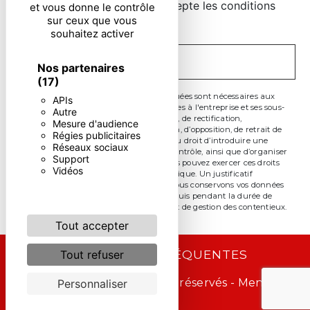
En cochant cette case, j'accepte les conditions
et vous donne le contrôle
sur ceux que vous
particulières ci-dessous **
souhaitez activer
ENVOYER
Nos partenaires
(17)
** Les données personnelles communiquées sont nécessaires aux
APIs
fins de vous contacter. Elles sont destinées à l'entreprise et ses sous-
Autre
traitants. Vous disposez de droits d’accès, de rectification,
Mesure d'audience
d’effacement, de portabilité, de limitation, d’opposition, de retrait de
Régies publicitaires
votre consentement à tout moment et du droit d’introduire une
Réseaux sociaux
réclamation auprès d’une autorité de contrôle, ainsi que d’organiser
Support
le sort de vos données post-mortem. Vous pouvez exercer ces droits
Vidéos
par voie postale ou par courrier électronique. Un justificatif
d'identité pourra vous être demandé. Nous conservons vos données
pendant la période de prise de contact puis pendant la durée de
prescription légale aux fins probatoire et de gestion des contentieux.
Tout accepter
RECHERCHES FRÉQUENTES
Tout refuser
©
Vistalid
- 2026 - Tous droits réservés -
Mentions
Personnaliser
légales