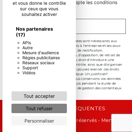
En cochant cette case, j'accepte les conditions
et vous donne le contrôle
sur ceux que vous
particulières ci-dessous **
souhaitez activer
ENVOYER
Nos partenaires
(17)
** Les données personnelles communiquées sont nécessaires aux
APIs
fins de vous contacter. Elles sont destinées à l'entreprise et ses sous-
Autre
traitants. Vous disposez de droits d’accès, de rectification,
Mesure d'audience
d’effacement, de portabilité, de limitation, d’opposition, de retrait de
Régies publicitaires
votre consentement à tout moment et du droit d’introduire une
Réseaux sociaux
réclamation auprès d’une autorité de contrôle, ainsi que d’organiser
Support
le sort de vos données post-mortem. Vous pouvez exercer ces droits
Vidéos
par voie postale ou par courrier électronique. Un justificatif
d'identité pourra vous être demandé. Nous conservons vos données
pendant la période de prise de contact puis pendant la durée de
prescription légale aux fins probatoire et de gestion des contentieux.
Tout accepter
RECHERCHES FRÉQUENTES
Tout refuser
©
Vistalid
- 2026 - Tous droits réservés -
Mentions
Personnaliser
légales