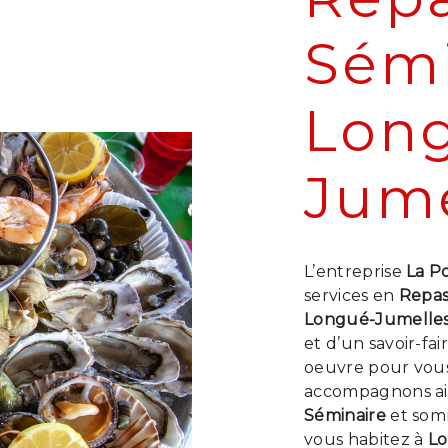
Sémi
Lon
Jume
L’entreprise
La P
services en
Repas
Longué-Jumelle
et d’un savoir-fa
oeuvre pour vous 
accompagnons ain
Séminaire
et somm
vous habitez à
Lo