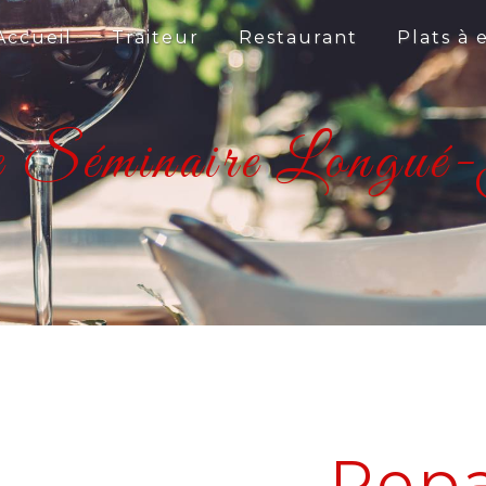
Accueil
Traiteur
Restaurant
Plats à
e Séminaire Longué-
Repa