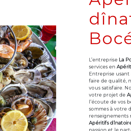
dîna
Boc
L’entreprise
La P
services en
Apérit
Entreprise usant 
faire de qualité
vous satisfaire. 
votre projet de
A
l’écoute de vos b
sommes à votre d
renseignements n
Apéritifs dînatoir
passion et le par