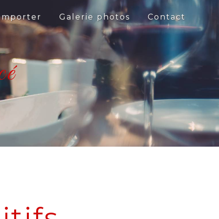
 emporter
Galerie photos
Contact
cé
itifs