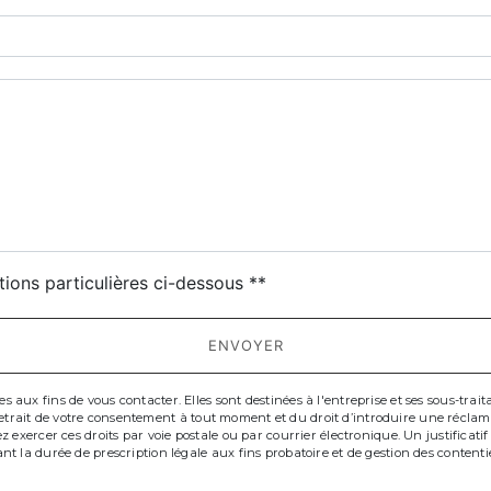
deau des cookies
tions particulières ci-dessous **
ENVOYER
x fins de vous contacter. Elles sont destinées à l'entreprise et ses sous-traitant
de retrait de votre consentement à tout moment et du droit d’introduire une récla
 exercer ces droits par voie postale ou par courrier électronique. Un justificat
t la durée de prescription légale aux fins probatoire et de gestion des contenti