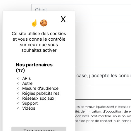
X
Masquer le ban
Ce site utilise des cookies
et vous donne le contrôle
sur ceux que vous
souhaitez activer
Nos partenaires
(17)
En cochant cette case, j'accepte les condi
APIs
Autre
Mesure d'audience
Régies publicitaires
Réseaux sociaux
Support
** Les données personnelles communiquées sont nécessaires au
Vidéos
d’effacement, de portabilité, de limitation, d’opposition, 
d’organiser le sort de vos données post-mortem. Vous pouvez
données pendant la période de prise de contact puis pendan