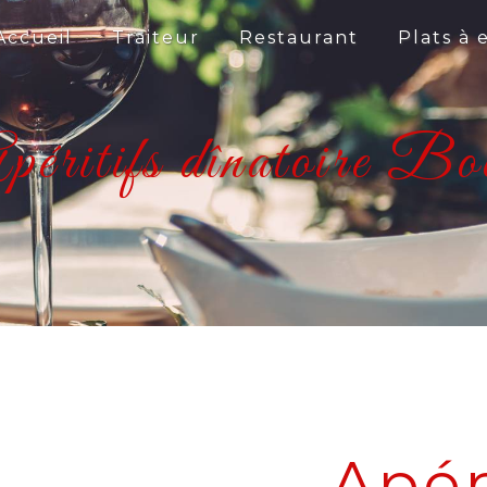
Accueil
Traiteur
Restaurant
Plats à
péritifs dînatoire Bo
Apér