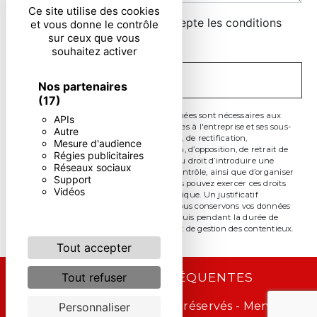
Ce site utilise des cookies
En cochant cette case, j'accepte les conditions
et vous donne le contrôle
sur ceux que vous
particulières ci-dessous **
souhaitez activer
ENVOYER
Nos partenaires
(17)
** Les données personnelles communiquées sont nécessaires aux
APIs
fins de vous contacter. Elles sont destinées à l'entreprise et ses sous-
Autre
traitants. Vous disposez de droits d’accès, de rectification,
Mesure d'audience
d’effacement, de portabilité, de limitation, d’opposition, de retrait de
Régies publicitaires
votre consentement à tout moment et du droit d’introduire une
Réseaux sociaux
réclamation auprès d’une autorité de contrôle, ainsi que d’organiser
Support
le sort de vos données post-mortem. Vous pouvez exercer ces droits
Vidéos
par voie postale ou par courrier électronique. Un justificatif
d'identité pourra vous être demandé. Nous conservons vos données
pendant la période de prise de contact puis pendant la durée de
prescription légale aux fins probatoire et de gestion des contentieux.
Tout accepter
RECHERCHES FRÉQUENTES
Tout refuser
©
Vistalid
- 2026 - Tous droits réservés -
Mentions
Personnaliser