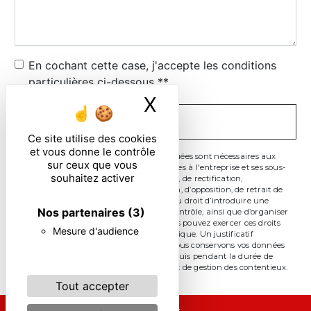
En cochant cette case, j'accepte les conditions
particulières ci-dessous **
X
Masquer le ban
ENVOYER
Ce site utilise des cookies
et vous donne le contrôle
** Les données personnelles communiquées sont nécessaires aux
sur ceux que vous
fins de vous contacter. Elles sont destinées à l'entreprise et ses sous-
souhaitez activer
traitants. Vous disposez de droits d’accès, de rectification,
d’effacement, de portabilité, de limitation, d’opposition, de retrait de
votre consentement à tout moment et du droit d’introduire une
Nos partenaires
(3)
réclamation auprès d’une autorité de contrôle, ainsi que d’organiser
le sort de vos données post-mortem. Vous pouvez exercer ces droits
Mesure d'audience
par voie postale ou par courrier électronique. Un justificatif
d'identité pourra vous être demandé. Nous conservons vos données
pendant la période de prise de contact puis pendant la durée de
prescription légale aux fins probatoire et de gestion des contentieux.
Tout accepter