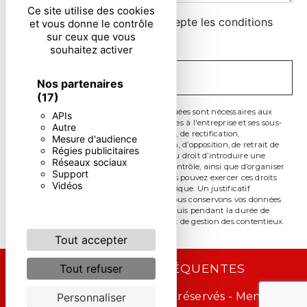
Ce site utilise des cookies
En cochant cette case, j'accepte les conditions
et vous donne le contrôle
sur ceux que vous
particulières ci-dessous **
souhaitez activer
ENVOYER
Nos partenaires
(17)
** Les données personnelles communiquées sont nécessaires aux
APIs
fins de vous contacter. Elles sont destinées à l'entreprise et ses sous-
Autre
traitants. Vous disposez de droits d’accès, de rectification,
Mesure d'audience
d’effacement, de portabilité, de limitation, d’opposition, de retrait de
Régies publicitaires
votre consentement à tout moment et du droit d’introduire une
Réseaux sociaux
réclamation auprès d’une autorité de contrôle, ainsi que d’organiser
Support
le sort de vos données post-mortem. Vous pouvez exercer ces droits
Vidéos
par voie postale ou par courrier électronique. Un justificatif
d'identité pourra vous être demandé. Nous conservons vos données
pendant la période de prise de contact puis pendant la durée de
prescription légale aux fins probatoire et de gestion des contentieux.
Tout accepter
RECHERCHES FRÉQUENTES
Tout refuser
©
Vistalid
- 2026 - Tous droits réservés -
Mentions
Personnaliser