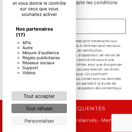
En cochant cette case, j'accepte les conditions
et vous donne le contrôle
sur ceux que vous
particulières ci-dessous **
souhaitez activer
ENVOYER
Nos partenaires
(17)
** Les données personnelles communiquées sont nécessaires aux
APIs
fins de vous contacter. Elles sont destinées à l'entreprise et ses sous-
Autre
traitants. Vous disposez de droits d’accès, de rectification,
Mesure d'audience
d’effacement, de portabilité, de limitation, d’opposition, de retrait de
Régies publicitaires
votre consentement à tout moment et du droit d’introduire une
Réseaux sociaux
réclamation auprès d’une autorité de contrôle, ainsi que d’organiser
Support
le sort de vos données post-mortem. Vous pouvez exercer ces droits
Vidéos
par voie postale ou par courrier électronique. Un justificatif
d'identité pourra vous être demandé. Nous conservons vos données
pendant la période de prise de contact puis pendant la durée de
prescription légale aux fins probatoire et de gestion des contentieux.
Tout accepter
RECHERCHES FRÉQUENTES
Tout refuser
©
Vistalid
- 2026 - Tous droits réservés -
Mentions
Personnaliser
légales