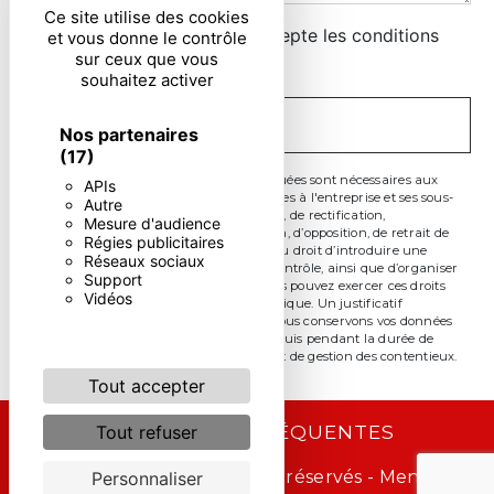
Ce site utilise des cookies
En cochant cette case, j'accepte les conditions
et vous donne le contrôle
sur ceux que vous
particulières ci-dessous **
souhaitez activer
ENVOYER
Nos partenaires
(17)
** Les données personnelles communiquées sont nécessaires aux
APIs
fins de vous contacter. Elles sont destinées à l'entreprise et ses sous-
Autre
traitants. Vous disposez de droits d’accès, de rectification,
Mesure d'audience
d’effacement, de portabilité, de limitation, d’opposition, de retrait de
Régies publicitaires
votre consentement à tout moment et du droit d’introduire une
Réseaux sociaux
réclamation auprès d’une autorité de contrôle, ainsi que d’organiser
Support
le sort de vos données post-mortem. Vous pouvez exercer ces droits
Vidéos
par voie postale ou par courrier électronique. Un justificatif
d'identité pourra vous être demandé. Nous conservons vos données
pendant la période de prise de contact puis pendant la durée de
prescription légale aux fins probatoire et de gestion des contentieux.
Tout accepter
RECHERCHES FRÉQUENTES
Tout refuser
©
Vistalid
- 2026 - Tous droits réservés -
Mentions
Personnaliser