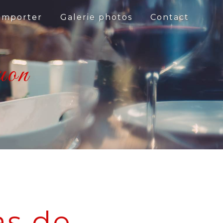
 emporter
Galerie photos
Contact
uon
s de