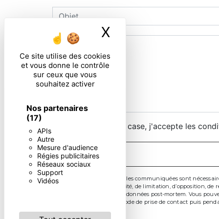
X
Masquer le ban
Ce site utilise des cookies
et vous donne le contrôle
sur ceux que vous
souhaitez activer
Nos partenaires
(17)
En cochant cette case, j'accepte les condi
APIs
Autre
Mesure d'audience
Régies publicitaires
Réseaux sociaux
Support
** Les données personnelles communiquées sont nécessaires au
Vidéos
d’effacement, de portabilité, de limitation, d’opposition, 
d’organiser le sort de vos données post-mortem. Vous pouvez
données pendant la période de prise de contact puis pendan