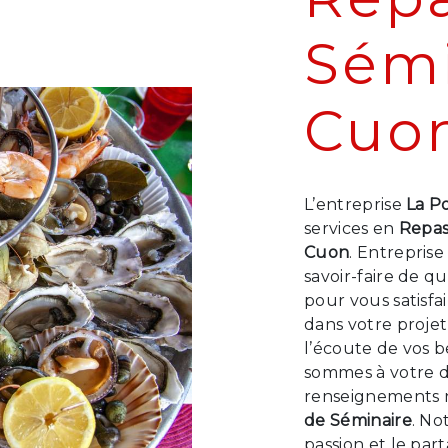
Sémi
Cuo
L’entreprise
La P
services en
Repas
Cuon
. Entrepris
savoir-faire de q
pour vous satisf
dans votre proje
l’écoute de vos b
sommes à votre d
renseignements n
de Séminaire
. No
passion et le par