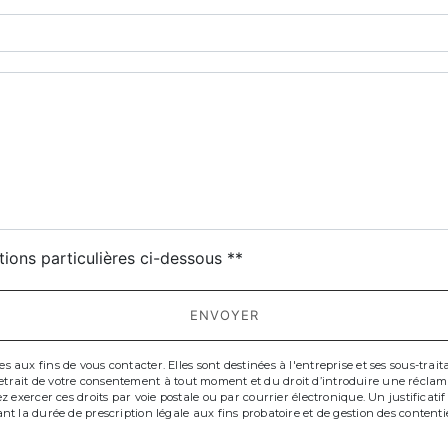
deau des cookies
tions particulières ci-dessous **
ENVOYER
x fins de vous contacter. Elles sont destinées à l'entreprise et ses sous-traitant
de retrait de votre consentement à tout moment et du droit d’introduire une récla
 exercer ces droits par voie postale ou par courrier électronique. Un justificat
t la durée de prescription légale aux fins probatoire et de gestion des contenti